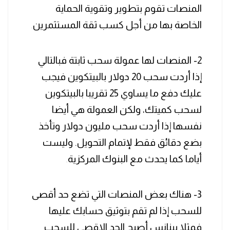
المنصات تقوم بتطوير وتقوية الحماية
الخاصة بها من أجل كسب ثقة المستثمرين
.
2- المنصات لها عمولة سحب ثابتة فبالتالي
إذا أردت سحب 20 دولار بالبيتكوين فيجب
عليك دفع ما يساوي 25 تقريبا بالبيتكوين
لسحب كميتك، ولكن العمولة هي أيضا
نفسها إذا أردت سحب مليون دولار وتأخذ
بضع دقائق فقط لإتمام التحويل. وليست
أياما كما يحدث مع البنوك المركزية
.
3- هناك بعض المنصات التي تضع حد أقصى
للسحب إذا لم تقم بتوثيق حسابك عليها
فمثلا بينانس أصبح الحد الاقصى للسحب