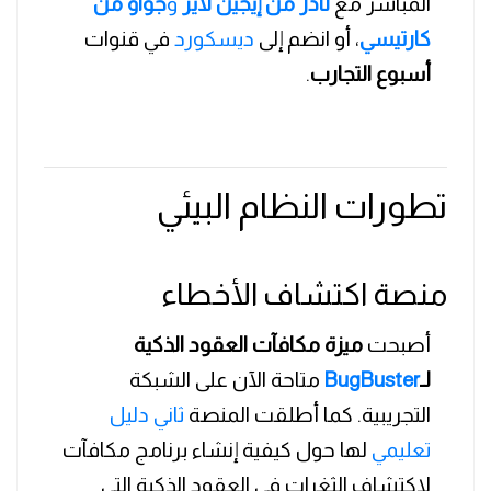
المباشر مع
نادر من إيجين لاير
و
جواو من
كارتيسي
، أو انضم إلى
ديسكورد
في قنوات
أسبوع التجارب
.
تطورات النظام البيئي
منصة اكتشاف الأخطاء
أصبحت
ميزة مكافآت العقود الذكية
لـ
BugBuster
متاحة الآن على الشبكة
التجريبية. كما أطلقت المنصة
ثاني دليل
تعليمي
لها حول كيفية إنشاء برنامج مكافآت
لاكتشاف الثغرات في العقود الذكية التي