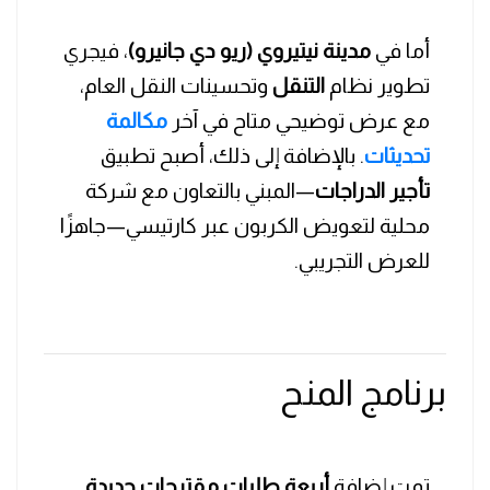
أما في
مدينة نيتيروي (ريو دي جانيرو)
، فيجري
تطوير نظام
التنقل
وتحسينات النقل العام،
مع عرض توضيحي متاح في آخر
مكالمة
تحديثات
. بالإضافة إلى ذلك، أصبح تطبيق
تأجير الدراجات
—المبني بالتعاون مع شركة
محلية لتعويض الكربون عبر كارتيسي—جاهزًا
للعرض التجريبي.
برنامج المنح
تمت إضافة
أربعة طلبات مقترحات جديدة