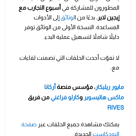
المطورون للمشاركة في
أسبوع التجارب مع
إيجين لاير
، بدءًا من ا
لوثائق
إلى الأدوات
المساعدة. النسخة الأولى من الوثائق توفر
دليلاً شاملاً لتسهيل عملية البدء.
لا تفوّت أحدث الحلقات التي تضمنت لقاءات
مع:
مايور ريليكار
، مؤسس منصة
أركانا
ماكس هاتيسوير
و
كارلو فراغني
من فريق
RIVES
يمكنك مشاهدة جميع الحلقات عبر
صفحة
البودكاست
الجديدة.