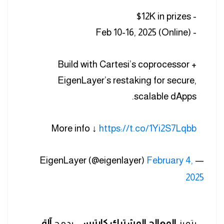
- $12K in prizes
- Feb 10-16, 2025 (Online)
Build with Cartesi’s coprocessor +
EigenLayer’s restaking for secure,
scalable dApps.
More info ↓
https://t.co/1Yi2S7Lqbb
February 4,
— EigenLayer (@eigenlayer)
2025
يتميز
المعالج المشترك كارتيسي
بدمج
آلة