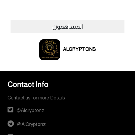
المساهمون
ALCRYPTONS
Contact Info
Contact us for more Details
@Alcryptonz
@AlCryptonz