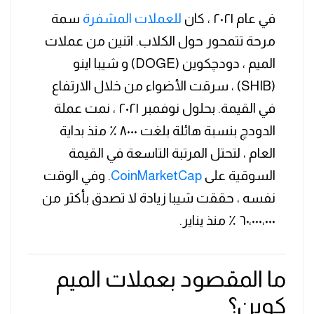
في عام ٢٠٢١ ، كان
للعملات المشفرة
سمة
مرحة تتمحور حول الكلاب. اثنين من عملات
الميم ، دودچكوين (DOGE) و شيبا اينو
(SHIB) ، سرقت الأضواء من خلال الارتفاع
في القيمة. بحلول نوفمبر ٢٠٢١ ، نمت عملة
الدودچ بنسبة هائلة بلغت ٨٠٠٠ ٪ منذ بداية
العام ، لتحتل المرتبة التاسعة في القيمة
السوقية على
CoinMarketCap
. وفي الوقت
نفسه ، حققت شيبا زيادة لا تصدق بأكثر من
٦٠،٠٠٠،٠٠٠ ٪ منذ يناير.
ما المقصود بعملات الميم
كوين؟