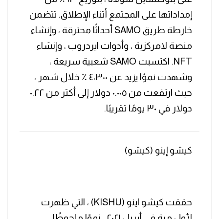
إمداداتها على المجتمع أثناء الإطلاق. تتضمن
خارطة طريق SAMO أحداثًا محترقة ، وإنشاء
منصة لامركزية ، وأدوات ايردروب ، وإنشاء
NFT. اكتسبت SAMO شعبية سريعة ،
وشهدت نموًا يزيد عن ٤،٣٠٠ ٪ خلال شهر ،
حيث ارتفعت من ٠.٠٠٥ دولار إلى أكثر من ٠.٢٢
دولار في ٣٠ يومًا تقريبًا.
كيشو إينو (كيشو)
حققت كيشو اينو (KISHU) ، التي ظهرت
لأول مرة في أبريل ٢٠٢١ ، نموًا ملحوظًا.