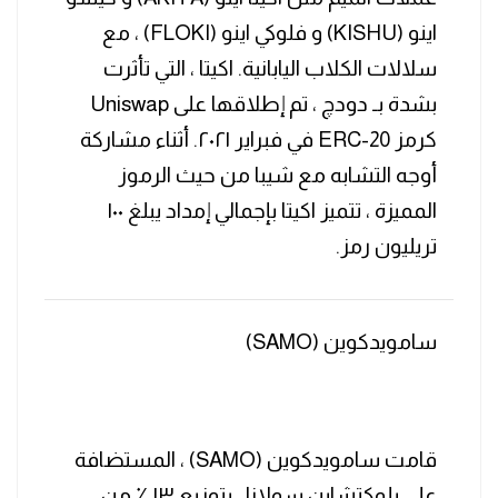
اينو (KISHU) و فلوكي اينو (FLOKI) ، مع
سلالات الكلاب اليابانية. اكيتا ، التي تأثرت
بشدة بـ دودچ ، تم إطلاقها على Uniswap
كرمز ERC-20 في فبراير ٢٠٢١. أثناء مشاركة
أوجه التشابه مع شيبا من حيث الرموز
المميزة ، تتميز اكيتا بإجمالي إمداد يبلغ ١٠٠
تريليون رمز.
سامويدكوين (SAMO)
قامت سامويدكوين (SAMO) ، المستضافة
على بلوكتشاين سولانا ، بتوزيع ١٣ ٪ من