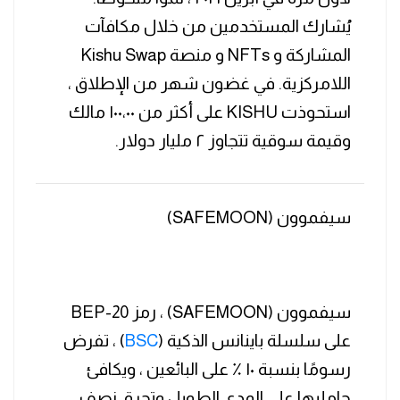
يُشارك المستخدمين من خلال مكافآت
المشاركة و NFTs و منصة Kishu Swap
اللامركزية. في غضون شهر من الإطلاق ،
استحوذت KISHU على أكثر من ١٠٠،٠٠ مالك
وقيمة سوقية تتجاوز ٢ مليار دولار.
سيفموون (SAFEMOON)
سيفموون (SAFEMOON) ، رمز BEP-20
على سلسلة باينانس الذكية (
BSC
) ، تفرض
رسومًا بنسبة ١٠ ٪ على البائعين ، ويكافئ
حامليها على المدى الطويل وتحرق نصف