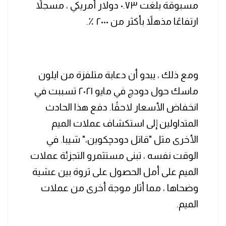
مسبوقة بلغت ٠.٧٣ دولار أمريكي ، مسجلاً
ارتفاعًا مذهلاً بأكثر من ٢٠٠٠ ٪.
ومع ذلك ، يبدو أن دعابة متلفزة من ايلون
ماسك حول دودچ في مايو ٢٠٢١ تسببت في
انخفاض الأسعار لاحقًا. دفع هذا الحادث
المتداولين إلى استكشاف عملات الميم
الأخرى مثل "قاتل دودچكوين،" شيبا. في
الوقت نفسه ، تبنى مستثمرو التجزئة عملات
الميم على أمل الحصول على ثروة بين عشية
وضحاها ، مما أثار موجة أخرى من عملات
الميم.