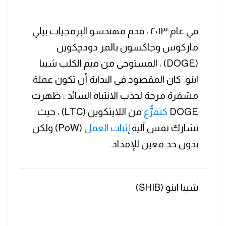
في عام ٢٠١٣ ، قدم مهندسو البرمجيات بيلي
ماركوس وجاكسون بالمر دودچكوين
(DOGE) ، المستوحى من ميم الكلب شيبا
اينو. كان المقصود في البداية أن تكون عملة
مشفرة مرحة لجذب الانتباه السائد ، ظهرت
DOGE
كتفرُّع
من اللايتكوين (LTC) ، حيث
تشارك نفس آلية
إثبات العمل
(PoW) ولكن
بدون حد معين للإمداد.
شيبا اينو (SHIB)