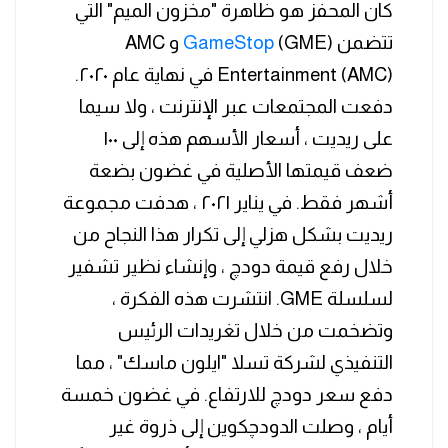
كان المحفز هو ظاهرة "مخزون الميم" التي
تتضمن
GameStop
(GME) و AMC
Entertainment (AMC) في نهاية عام ٢٠٢٠.
دفعت المجتمعات عبر الإنترنت ، ولا سيما
على ريديت ، أسعار الأسهم هذه إلى ١٠٠
ضعف قيمتها الأصلية في غضون بضعة
أشهر فقط. في يناير ٢٠٢١ ، هدفت مجموعة
ريديت بشكل هزلي إلى تكرار هذا النجاح من
خلال رفع قيمة دودچ ، وإنشاء نظير تشفير
لسلسلة GME. انتشرت هذه الفكرة ،
وتضخمت من خلال تغريدات الرئيس
التنفيذي لشركة تسلا "ايلون ماسك" ، مما
دفع سعر دودچ للارتفاع. في غضون خمسة
أيام ، وصلت الدودچكوين إلى ذروة غير