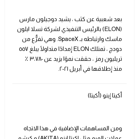
بعد شعبية عن كثب ، يشيد دوجيلون مارس
(ELON) بالرئيس التنفيذي لشركة تسلا ايلون
ماسك وارتباطه بـ SpaceX. وهي تفرُّع من
دودچ ، تمتلك ELON إمدادًا متداولًا يبلغ ٥٥٧
تريليون رمز ، حققت نموًا يزيد عن ٣،٧٨٠ ٪
منذ إطلاقها في أبريل ٢٠٢١.
أكيتا إينو (أكيتا)
ومن المساهمات الإضافية في هذا الاتجاه
عملات الميم مثل اكيتا اينو (AKITA) و كيشو