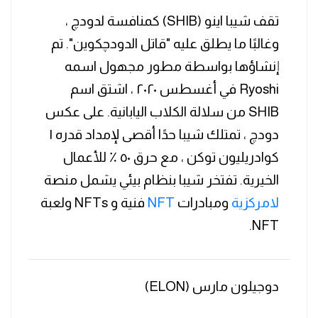
تقف شيبا اينو (SHIB) كمنافسة لدودچ ،
وغالبًا ما يطلق عليه "قاتل الدودچكوين". تم
إنشاؤها بواسطة مطور مجهول اسمه
Ryoshi في أغسطس ٢٠٢٠ ، اشتق اسم
SHIB من سلالة الكلاب اليابانية. على عكس
دودچ ، تمتلك شيبا حدًا أقصى لإمداد قدره ١
كوادريليون توكن ، مع حرق ٥٠ ٪ للأعمال
الخيرية. تفتخر شيبا بنظام بيئي يشمل منصة
لامركزية
ومبادرات
NFT
فنية و NFTs ولعبة
NFT.
دوجيلون مارس (ELON)