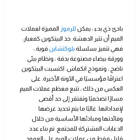
بادئ ذي بدء ، يمكن
للرموز
المميزة لعملات
الميم أن تثير الدهشة. خذ البيتكوين كمعيار:
فهي تتميز بسلسلة
بلوكتشاين
قوية ،
وورقة بيضاء مصنوعة بدقة ، ونظام بيئي
ناضج ، ونموذج انكماش. اكتسبت البيتكوين
اعترافًا مؤسسيًا في الآونة الأخيرة. على
العكس من ذلك ، تتبع معظم عملات الميم
مسارًا تضخميًا وتفتقر إلى حد أقصى
لإمداداتها. غالبًا ما يتم تحديد غرضها
وفائدتها ومبادئها الأساسية من خلال
الدعابات المشتركة للمجتمع. تم بناء عدد
قليل فقط من عملات الميم على العمود