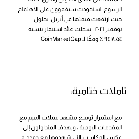
الرسوم. استحوذت سيفموون على الاهتمام
حيث ارتفعت قيمتها في أبريل. بحلول
نوفمبر ٢٠٢١ ، سجلت عائد استثمار بنسبة
٩٤١٨.٥٤ ٪ وفقًا لـ CoinMarketCap.
تأملات ختامية:
مع استمرار توسع مشهد عملات الميم مع
المقدمات اليومية ، ويهدف المتداولون إلى
عكس المكاسب التي شهدوها مع دودچ و