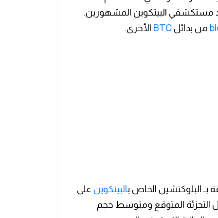
د مستكشفي البيتكوين المشهورين.
b
من بدائل
BTC
الأخرى.
بـ البلوكتشين الخاص ب
البيتكوين
على
دل التجزئة المتوقع ومتوسط حجم