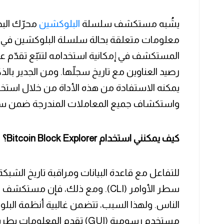
يشُبه مستكشف سلسلة
البلوكشين
محرّك الب
معلومات متعلقة بحالة سلسلة البلوكشين في ال
المستكشف في إمكانية استخدامه لتتبّع تقدّم عمل
رصيد العناوين مع تاريخ سجلّها. ومن الجدير با
يمكنه الاستفادة من هذه الأداة من خلال اس
واستكشاف جميع المعاملات المندرجة ضمن سلس
كيف يمكنني استخدام Bitcoin Block Explorer؟
للتفاعل مع قاعدة البيانات ومراقبة تاريخ الش
الناس. ولهذا السبب، تتضمن غالبية أنظمة البلو
مستخدم رسومية (GUI) تقدم المعلومات بطريقة أكثر سهولة في الاستخدام.