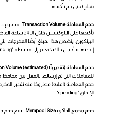
بنجاح) حتى يتم تأكيدها.
حجم المعاملة Transaction Volume:
مجموع جميع
تأكيدها على البلوكتش
البيتكوين، يتضمن هذا المبلغ أيضًا المخرجات التي
إعادتها بدلاً من ذلك كتغيير إلى محفظة "spending".
حجم المعاملة (تقديرياً) Transaction Volume (estimated):
للمعاملات التي تم إرسالها بالفعل بين محافظ 
حجم المعاملة (أعلاه) مطروحًا منه تقدير المخرج
الإنفاق "spending".
حجم مجمع الذاكرة Mempool Size:
يتتبع حجم مج