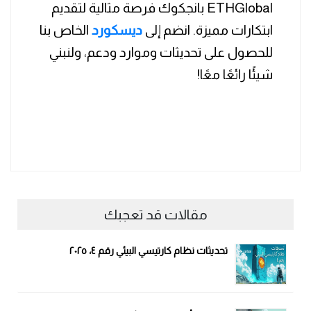
ETHGlobal بانجكوك فرصة مثالية لتقديم
ابتكارات مميزة. انضم إلى
ديسكورد
الخاص بنا
للحصول على تحديثات وموارد ودعم، ولنبني
شيئًا رائعًا معًا!
مقالات قد تعجبك
تحديثات نظام كارتيسي البيئي رقم ٤، ٢٠٢٥