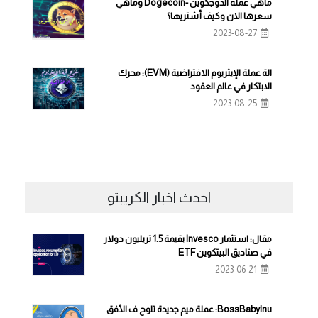
ماهي عملة الدوجكوين -Dogecoin وماهي
سعرها الان وكيف أشتريها؟
2023-08-27
الة عملة الإيثريوم الافتراضية (EVM): محرك
الابتكار في عالم العقود
2023-08-25
احدث اخبار الكريبتو
مقال: استثمار Invesco بقيمة 1.5 تريليون دولار
في صناديق البيتكوين ETF
2023-06-21
BossBabyInu: عملة ميم جديدة تلوح ف الأفق